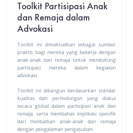
Toolkit Partisipasi Anak
dan Remaja dalam
Advokasi
Toolkit ini dimaksudkan sebagai sumber
praktis bagi mereka yang bekerja dengan
anak-anak dan remaja untuk mendukung
partisipasi mereka dalam kegiatan
advokasi.
Toolkit ini dibangun berdasarkan standar
kualitas dan perlindungan yang diakui
secara global dalam partisipasi anak dan
remaja, serta membahas implikasi spesifik
dari melibatkan anak-anak dan remaja
dengan pengalaman pengasuhan.