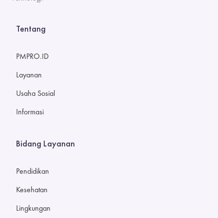
Tentang
PMPRO.ID
Layanan
Usaha Sosial
Informasi
Bidang Layanan
Pendidikan
Kesehatan
Lingkungan