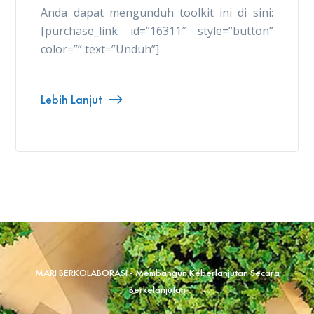
Anda dapat mengunduh toolkit ini di sini:
[purchase_link id=”16311″ style=”button”
color=”” text=”Unduh”]
Lebih Lanjut
MARI BERKOLABORASI - Membangun Keberlanjutan Secara
Berkelanjutan