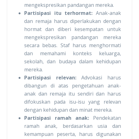
mengekspresikan pandangan mereka.
Partisipasi itu terhormat:
Anak-anak
dan remaja harus diperlakukan dengan
hormat dan diberi kesempatan untuk
mengekspresikan pandangan mereka
secara bebas. Staf harus menghormati
dan memahami konteks keluarga,
sekolah, dan budaya dalam kehidupan
mereka.
Partisipasi relevan:
Advokasi harus
dibangun di atas pengetahuan anak-
anak dan remaja itu sendiri dan harus
difokuskan pada isu-isu yang relevan
dengan kehidupan dan minat mereka.
Partisipasi ramah anak:
Pendekatan
ramah anak, berdasarkan usia dan
kemampuan peserta, harus digunakan