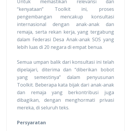
Untuk memastikan relevansi dan
“kenyataan” Toolkit ini, proses
pengembangan mencakup konsultasi
internasional dengan anak-anak dan
remaja, serta rekan kerja, yang tergabung
dalam Federasi Desa Anak-anak SOS yang
lebih luas di 20 negara di empat benua.
Semua umpan balik dari konsultasi ini telah
dipelajari, diterima dan “diberikan bobot
yang semestinya” dalam penyusunan
Toolkit. Beberapa kata bijak dari anak-anak
dan remaja yang berkontribusi juga
dibagikan, dengan menghormati privasi
mereka, di seluruh teks.
Persyaratan