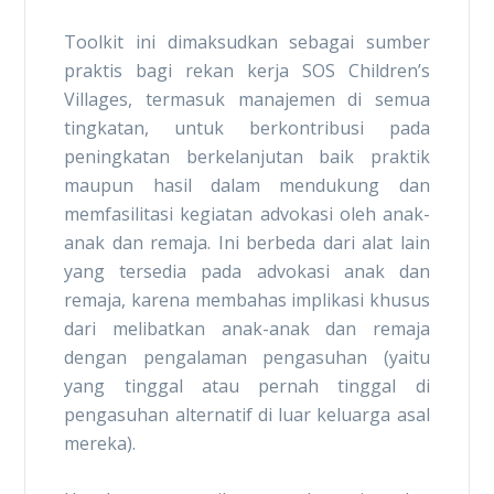
Toolkit ini dimaksudkan sebagai sumber
praktis bagi rekan kerja SOS Children’s
Villages, termasuk manajemen di semua
tingkatan, untuk berkontribusi pada
peningkatan berkelanjutan baik praktik
maupun hasil dalam mendukung dan
memfasilitasi kegiatan advokasi oleh anak-
anak dan remaja. Ini berbeda dari alat lain
yang tersedia pada advokasi anak dan
remaja, karena membahas implikasi khusus
dari melibatkan anak-anak dan remaja
dengan pengalaman pengasuhan (yaitu
yang tinggal atau pernah tinggal di
pengasuhan alternatif di luar keluarga asal
mereka).