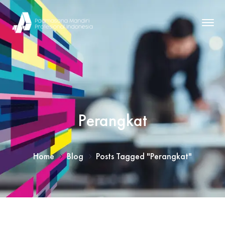
Perangkat
Home
Blog
Posts Tagged "Perangkat"